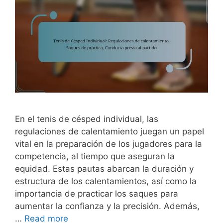
En el tenis de césped individual, las
regulaciones de calentamiento juegan un papel
vital en la preparación de los jugadores para la
competencia, al tiempo que aseguran la
equidad. Estas pautas abarcan la duración y
estructura de los calentamientos, así como la
importancia de practicar los saques para
aumentar la confianza y la precisión. Además,
…
Read more