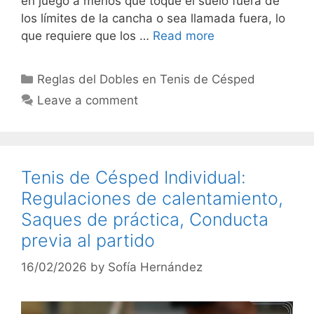
en juego a menos que toque el suelo fuera de
los límites de la cancha o sea llamada fuera, lo
que requiere que los …
Read more
Categories
Reglas del Dobles en Tenis de Césped
Leave a comment
Tenis de Césped Individual:
Regulaciones de calentamiento,
Saques de práctica, Conducta
previa al partido
16/02/2026
by
Sofía Hernández