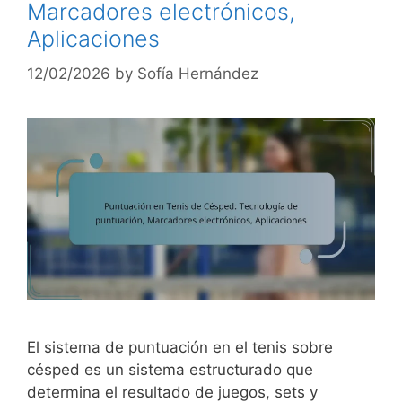
Marcadores electrónicos,
Aplicaciones
12/02/2026
by
Sofía Hernández
El sistema de puntuación en el tenis sobre
césped es un sistema estructurado que
determina el resultado de juegos, sets y