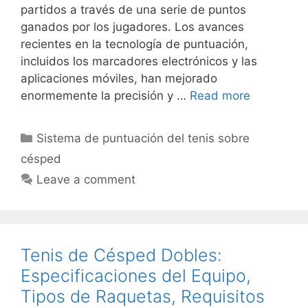
partidos a través de una serie de puntos
ganados por los jugadores. Los avances
recientes en la tecnología de puntuación,
incluidos los marcadores electrónicos y las
aplicaciones móviles, han mejorado
enormemente la precisión y …
Read more
Categories
Sistema de puntuación del tenis sobre
césped
Leave a comment
Tenis de Césped Dobles:
Especificaciones del Equipo,
Tipos de Raquetas, Requisitos