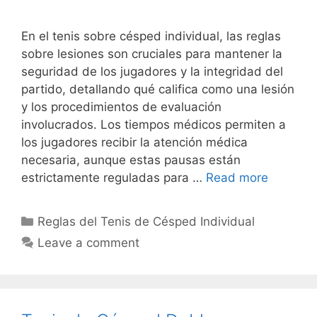
En el tenis sobre césped individual, las reglas
sobre lesiones son cruciales para mantener la
seguridad de los jugadores y la integridad del
partido, detallando qué califica como una lesión
y los procedimientos de evaluación
involucrados. Los tiempos médicos permiten a
los jugadores recibir la atención médica
necesaria, aunque estas pausas están
estrictamente reguladas para …
Read more
Categories
Reglas del Tenis de Césped Individual
Leave a comment