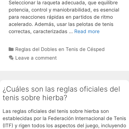
Seleccionar la raqueta adecuada, que equilibre
potencia, control y maniobrabilidad, es esencial
para reacciones rápidas en partidos de ritmo
acelerado. Además, usar las pelotas de tenis
correctas, caracterizadas …
Read more
Categories
Reglas del Dobles en Tenis de Césped
Leave a comment
¿Cuáles son las reglas oficiales del
tenis sobre hierba?
Las reglas oficiales del tenis sobre hierba son
establecidas por la Federación Internacional de Tenis
(ITF) y rigen todos los aspectos del juego, incluyendo