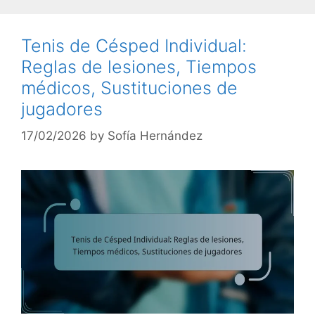
Tenis de Césped Individual:
Reglas de lesiones, Tiempos
médicos, Sustituciones de
jugadores
17/02/2026
by
Sofía Hernández