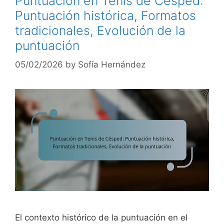
Puntuación en Tenis de Césped:
Puntuación histórica, Formatos
tradicionales, Evolución de la
puntuación
05/02/2026
by
Sofía Hernández
El contexto histórico de la puntuación en el