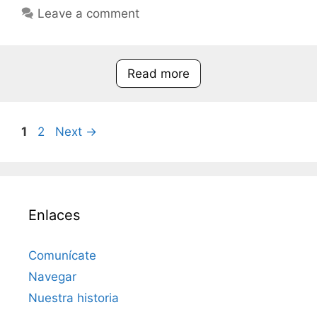
Leave a comment
Read more
Page
Page
1
2
Next
→
Enlaces
Comunícate
Navegar
Nuestra historia