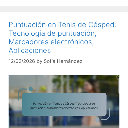
Puntuación en Tenis de Césped:
Tecnología de puntuación,
Marcadores electrónicos,
Aplicaciones
12/02/2026
by
Sofía Hernández