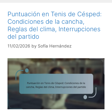
Puntuación en Tenis de Césped:
Condiciones de la cancha,
Reglas del clima, Interrupciones
del partido
11/02/2026
by
Sofía Hernández