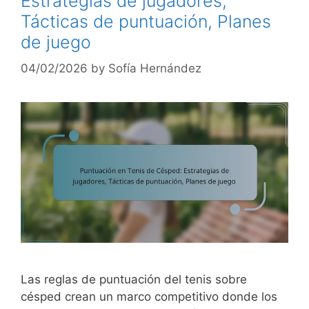
Estrategias de jugadores,
Tácticas de puntuación, Planes
de juego
04/02/2026
by
Sofía Hernández
Las reglas de puntuación del tenis sobre
césped crean un marco competitivo donde los