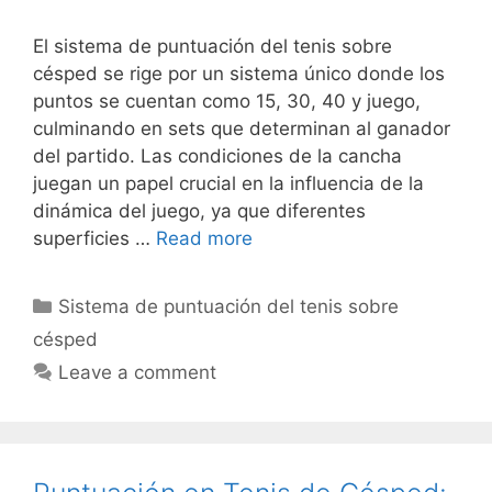
El sistema de puntuación del tenis sobre
césped se rige por un sistema único donde los
puntos se cuentan como 15, 30, 40 y juego,
culminando en sets que determinan al ganador
del partido. Las condiciones de la cancha
juegan un papel crucial en la influencia de la
dinámica del juego, ya que diferentes
superficies …
Read more
Categories
Sistema de puntuación del tenis sobre
césped
Leave a comment