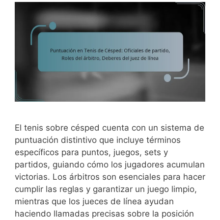
El tenis sobre césped cuenta con un sistema de
puntuación distintivo que incluye términos
específicos para puntos, juegos, sets y
partidos, guiando cómo los jugadores acumulan
victorias. Los árbitros son esenciales para hacer
cumplir las reglas y garantizar un juego limpio,
mientras que los jueces de línea ayudan
haciendo llamadas precisas sobre la posición