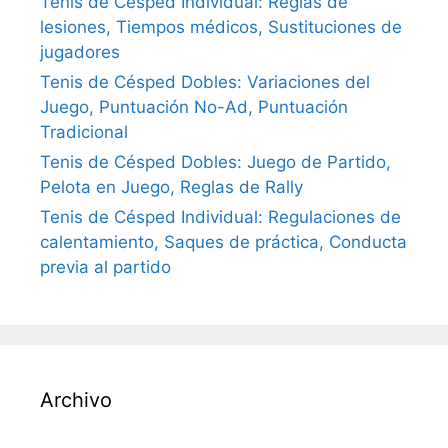
Tenis de Césped Individual: Reglas de
lesiones, Tiempos médicos, Sustituciones de
jugadores
Tenis de Césped Dobles: Variaciones del
Juego, Puntuación No-Ad, Puntuación
Tradicional
Tenis de Césped Dobles: Juego de Partido,
Pelota en Juego, Reglas de Rally
Tenis de Césped Individual: Regulaciones de
calentamiento, Saques de práctica, Conducta
previa al partido
Archivo