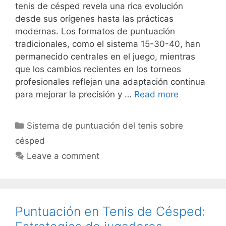
tenis de césped revela una rica evolución
desde sus orígenes hasta las prácticas
modernas. Los formatos de puntuación
tradicionales, como el sistema 15-30-40, han
permanecido centrales en el juego, mientras
que los cambios recientes en los torneos
profesionales reflejan una adaptación continua
para mejorar la precisión y …
Read more
Categories
Sistema de puntuación del tenis sobre
césped
Leave a comment
Puntuación en Tenis de Césped: