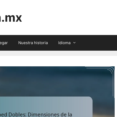
m.mx
egar
Nuestra historia
Idioma