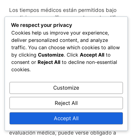
Los tiempos médicos están permitidos bajo
condiciones específicas, pero las reglas difieren
We respect your privacy
entre organizaciones. La ATP permite un tiempo
Cookies help us improve your experience,
médico por partido para un jugador, mientras
deliver personalized content, and analyze
que la WTA permite una disposición similar pero
traffic. You can choose which cookies to allow
con una aplicación más estricta sobre la
by clicking
Customize
. Click
Accept All
to
duración, generalmente alrededor de tres
consent or
Reject All
to decline non-essential
minutos. La ITF sigue un enfoque más flexible,
cookies.
permitiendo tiempos médicos según sea
necesario, pero deben ser evaluados por un
equipo médico oficial.
Customize
Los jugadores deben comunicar su necesidad
Reject All
de un tiempo médico al árbitro, y la decisión
está sujeta a la discreción del árbitro. Si un
Accept All
jugador no puede continuar después de una
evaluación médica, puede verse obligado a