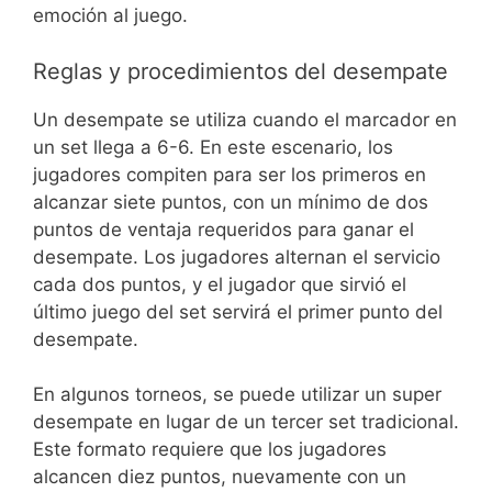
emoción al juego.
Reglas y procedimientos del desempate
Un desempate se utiliza cuando el marcador en
un set llega a 6-6. En este escenario, los
jugadores compiten para ser los primeros en
alcanzar siete puntos, con un mínimo de dos
puntos de ventaja requeridos para ganar el
desempate. Los jugadores alternan el servicio
cada dos puntos, y el jugador que sirvió el
último juego del set servirá el primer punto del
desempate.
En algunos torneos, se puede utilizar un super
desempate en lugar de un tercer set tradicional.
Este formato requiere que los jugadores
alcancen diez puntos, nuevamente con un