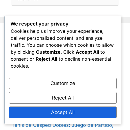
for:
We respect your privacy
Cookies help us improve your experience,
deliver personalized content, and analyze
Publicaciones recientes
traffic. You can choose which cookies to allow
by clicking
Customize
. Click
Accept All
to
Tenis de Césped Dobles: Reglas de
consent or
Reject All
to decline non-essential
Lesiones, Tiempos Muertos Médicos,
cookies.
Sustituciones de Jugadores
Tenis de Césped Individual: Reglas de
Customize
lesiones, Tiempos médicos, Sustituciones de
jugadores
Reject All
Tenis de Césped Dobles: Variaciones del
Juego, Puntuación No-Ad, Puntuación
Accept All
Tradicional
Tenis de Césped Dobles: Juego de Partido,