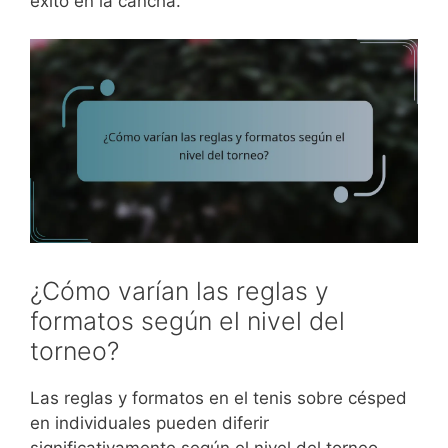
éxito en la cancha.
¿Cómo varían las reglas y
formatos según el nivel del
torneo?
Las reglas y formatos en el tenis sobre césped
en individuales pueden diferir
significativamente según el nivel del torneo,