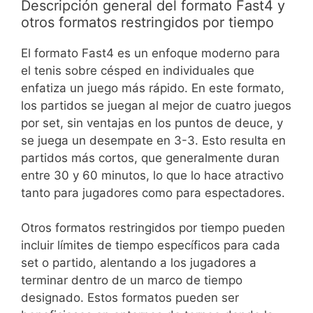
Descripción general del formato Fast4 y
otros formatos restringidos por tiempo
El formato Fast4 es un enfoque moderno para
el tenis sobre césped en individuales que
enfatiza un juego más rápido. En este formato,
los partidos se juegan al mejor de cuatro juegos
por set, sin ventajas en los puntos de deuce, y
se juega un desempate en 3-3. Esto resulta en
partidos más cortos, que generalmente duran
entre 30 y 60 minutos, lo que lo hace atractivo
tanto para jugadores como para espectadores.
Otros formatos restringidos por tiempo pueden
incluir límites de tiempo específicos para cada
set o partido, alentando a los jugadores a
terminar dentro de un marco de tiempo
designado. Estos formatos pueden ser