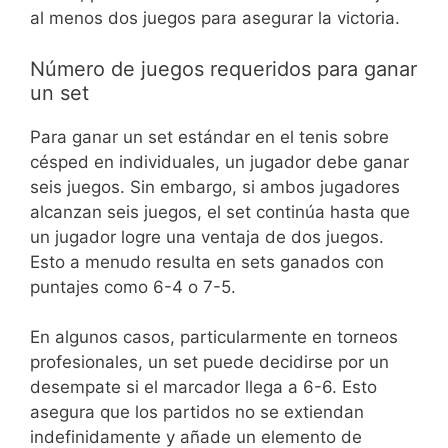
al menos dos juegos para asegurar la victoria.
Número de juegos requeridos para ganar
un set
Para ganar un set estándar en el tenis sobre
césped en individuales, un jugador debe ganar
seis juegos. Sin embargo, si ambos jugadores
alcanzan seis juegos, el set continúa hasta que
un jugador logre una ventaja de dos juegos.
Esto a menudo resulta en sets ganados con
puntajes como 6-4 o 7-5.
En algunos casos, particularmente en torneos
profesionales, un set puede decidirse por un
desempate si el marcador llega a 6-6. Esto
asegura que los partidos no se extiendan
indefinidamente y añade un elemento de