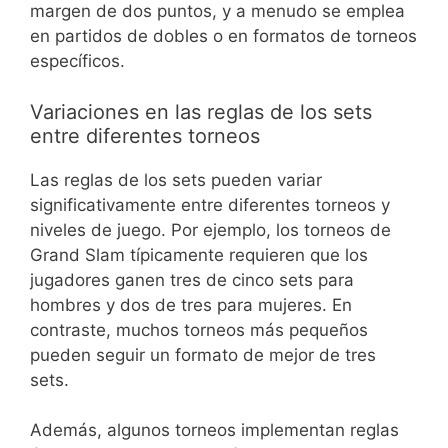
margen de dos puntos, y a menudo se emplea
en partidos de dobles o en formatos de torneos
específicos.
Variaciones en las reglas de los sets
entre diferentes torneos
Las reglas de los sets pueden variar
significativamente entre diferentes torneos y
niveles de juego. Por ejemplo, los torneos de
Grand Slam típicamente requieren que los
jugadores ganen tres de cinco sets para
hombres y dos de tres para mujeres. En
contraste, muchos torneos más pequeños
pueden seguir un formato de mejor de tres
sets.
Además, algunos torneos implementan reglas