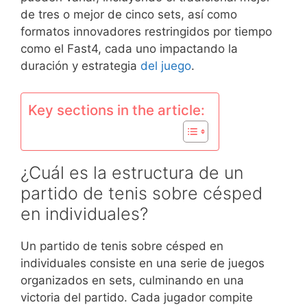
de tres o mejor de cinco sets, así como
formatos innovadores restringidos por tiempo
como el Fast4, cada uno impactando la
duración y estrategia
del juego
.
Key sections in the article:
¿Cuál es la estructura de un
partido de tenis sobre césped
en individuales?
Un partido de tenis sobre césped en
individuales consiste en una serie de juegos
organizados en sets, culminando en una
victoria del partido. Cada jugador compite