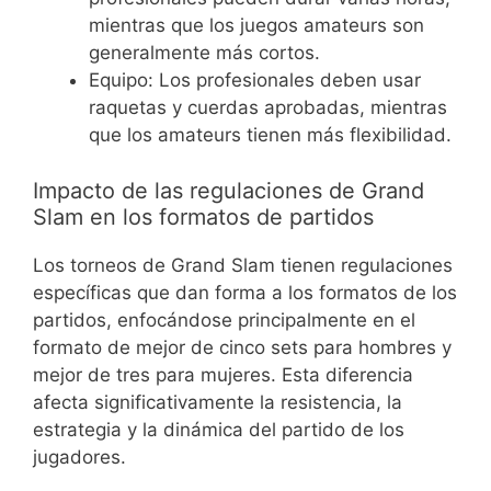
mientras que los juegos amateurs son
generalmente más cortos.
Equipo: Los profesionales deben usar
raquetas y cuerdas aprobadas, mientras
que los amateurs tienen más flexibilidad.
Impacto de las regulaciones de Grand
Slam en los formatos de partidos
Los torneos de Grand Slam tienen regulaciones
específicas que dan forma a los formatos de los
partidos, enfocándose principalmente en el
formato de mejor de cinco sets para hombres y
mejor de tres para mujeres. Esta diferencia
afecta significativamente la resistencia, la
estrategia y la dinámica del partido de los
jugadores.