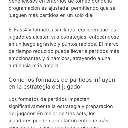
beneficiosos en entornos de torneo donde la
programación es ajustada, permitiendo que se
jueguen más partidos en un solo día.
El Fast4 y formatos similares requieren que los
jugadores ajusten sus estrategias, enfocándose
en un juego agresivo y puntos rápidos. El marco
de tiempo reducido puede llevar a partidos más
emocionantes y dinámicos, atrayendo a una
audiencia más amplia.
Cómo los formatos de partidos influyen
en la estrategia del jugador
Los formatos de partidos impactan
significativamente la estrategia y preparación
del jugador. En mejor de tres sets, los
jugadores pueden adoptar un enfoque más
conservador, conservando energía para